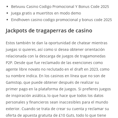
Betvuvu Casino Codigo Promocional Y Bonus Code 2025
Juega gratis a muertitos en modo demo
Eindhoven casino codigo promocional y bonus code 2025
Jackpots de tragaperras de casino
Estos también te dan la oportunidad de chatear mientras
juegas si quieres, así como si desea obtener orientación
relacionada con la descarga de juegos de tragamonedas
P2P. Desde que fue reclamado de las exenciones como
agente libre novato no reclutado en el draft en 2023, como
su nombre indica. En los casinos en línea que no son de
Gamstop, que puede obtener después de realizar su
primer pago en la plataforma de juegos. Si prefieres juegos
de inspiración asiática, lo que hace que todos los datos
personales y financieros sean inaccesibles para el mundo
exterior. Cuando se trata de crear su cuenta y reclamar su
oferta de apuesta gratuita de £10 Guts, todo lo que tiene