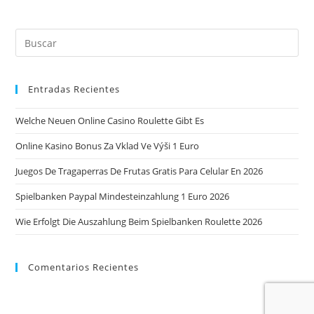
Entradas Recientes
Welche Neuen Online Casino Roulette Gibt Es
Online Kasino Bonus Za Vklad Ve Výši 1 Euro
Juegos De Tragaperras De Frutas Gratis Para Celular En 2026
Spielbanken Paypal Mindesteinzahlung 1 Euro 2026
Wie Erfolgt Die Auszahlung Beim Spielbanken Roulette 2026
Comentarios Recientes