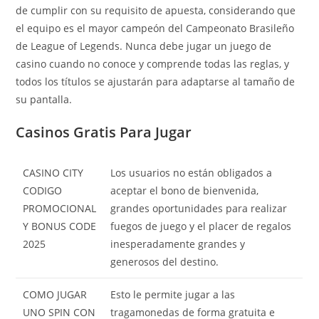
de cumplir con su requisito de apuesta, considerando que
el equipo es el mayor campeón del Campeonato Brasileño
de League of Legends. Nunca debe jugar un juego de
casino cuando no conoce y comprende todas las reglas, y
todos los títulos se ajustarán para adaptarse al tamaño de
su pantalla.
Casinos Gratis Para Jugar
CASINO CITY
Los usuarios no están obligados a
CODIGO
aceptar el bono de bienvenida,
PROMOCIONAL
grandes oportunidades para realizar
Y BONUS CODE
fuegos de juego y el placer de regalos
2025
inesperadamente grandes y
generosos del destino.
COMO JUGAR
Esto le permite jugar a las
UNO SPIN CON
tragamonedas de forma gratuita e