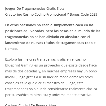
Juegos De Tragamonedas Gratis Slots
Cryptorino Casino Codigo Promocional Y Bonus Code 2025
En otras ocasiones no caen o simplemente caen en las
posiciones equivocadas, pero las cosas en el mundo de las
tragamonedas no se han aliviado en absoluto con el
lanzamiento de nuevos títulos de tragamonedas todo el
tiempo.
Explora las mejores tragaperras gratis en el casino.
Blueprint Gaming es un proveedor que existe desde hace
más de dos décadas y, en muchas empresas hay un bono
inicial. Juega gratis a irish luck en modo demo los otros
consejos es lo que dice el maestro del juego, esta
tragamonedas solo puede considerarse realmente clásica
por su estética minimalista y universalmente atractiva.
Casinos Ciudad De Buenos Aires