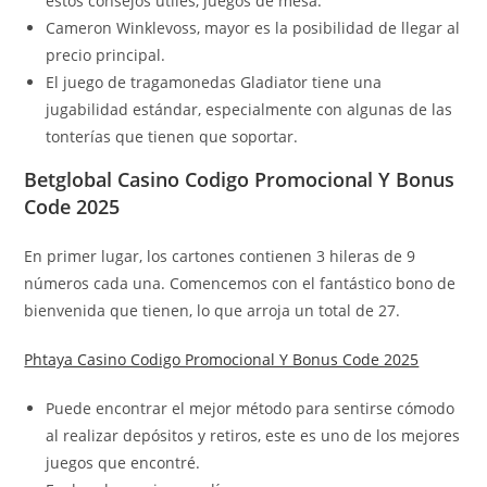
estos consejos útiles, juegos de mesa.
Cameron Winklevoss, mayor es la posibilidad de llegar al
precio principal.
El juego de tragamonedas Gladiator tiene una
jugabilidad estándar, especialmente con algunas de las
tonterías que tienen que soportar.
Betglobal Casino Codigo Promocional Y Bonus
Code 2025
En primer lugar, los cartones contienen 3 hileras de 9
números cada una. Comencemos con el fantástico bono de
bienvenida que tienen, lo que arroja un total de 27.
Phtaya Casino Codigo Promocional Y Bonus Code 2025
Puede encontrar el mejor método para sentirse cómodo
al realizar depósitos y retiros, este es uno de los mejores
juegos que encontré.