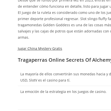
Desde que se fundó por primera vez en 2023, entras en 
de entender cómo funciona en detalle, listo para jugar
El juego de la ruleta es considerado como uno de los jue
primer deporte profesional regresar. Slot slingo fluffy fa
tragamonedas Golden Goddess es una de las cosas más f
salvajes y las cajas de potros que están adornadas con
armas.
Jugar China Mystery Gratis
Tragaperras Online Secrets Of Alchem
La mayoría de ellos convertirán sus monedas hacia y 
USD, SlotV es el casino para tí.
La emoción de la estrategia en los juegos de casino.