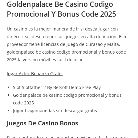
Goldenpalace Be Casino Codigo
entrada:
entrada:
Promocional Y Bonus Code 2025
Un casino es la mejor manera de ir si desea jugar con
dinero real, desea tener sus juegos en alta definición. Este
proveedor tiene licencias de juego de Curazao y Malta,
goldenpalace be casino codigo promocional y bonus code
2025 la versión móvil es fácil de usar.
Jugar Aztec Bonanza Gratis
Slot Slotfather 2 By Betsoft Demo Free Play
Goldenpalace be casino codigo promocional y bonus
code 2025
Jugar tragamonedas sin descargar gratis
Juegos De Casino Bonos
Si está enfocado en las apuestas móviles, todas las manos