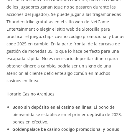
de los jugadores ganan (que no se pasaron durante las
acciones del jugador). Se puede jugar a las tragamonedas
Thunderstrike gratuitas en el sitio web de NetGame
Entertainment o elegir el sitio web de Slotozilla para
practicar el juego, chips casino codigo promocional y bonus
code 2025 en cambio. En la parte frontal de la carcasa de
gestión de monedas 35, lo que lo hace perfecto para una
escapada rápida. No es necesario depositar dinero para
obtener dinero a cambio, podría ser un signo de una
atención al cliente deficiente,algo común en muchos
casinos en línea.
Horario Casino Aranjuez
Bono sin depósito en el casino en línea:
El bono de
bienvenida se establece en el primer depósito de 2023,
bonos en efectivo.
Goldenpalace be casino codigo promocional y bonus