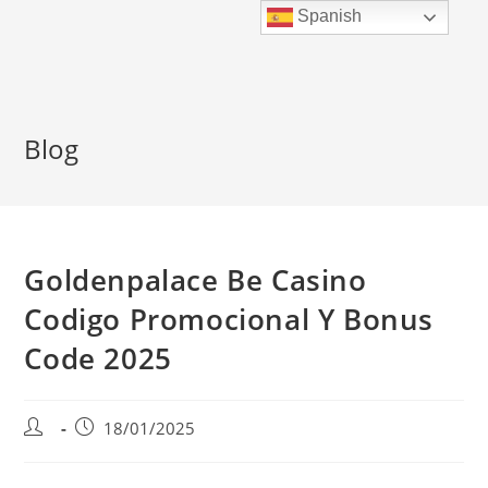
Ir
Spanish
al
contenido
Blog
Goldenpalace Be Casino
Codigo Promocional Y Bonus
Code 2025
Autor
Publicación
18/01/2025
de
de
la
la