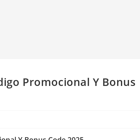
digo Promocional Y Bonus
ional Y Bonus Code 2025