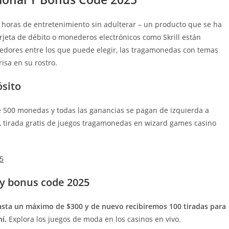
s horas de entretenimiento sin adulterar – un producto que se ha
arjeta de débito o monederos electrónicos como Skrill están
eedores entre los que puede elegir, las tragamonedas con temas
sa en su rostro.
ósito
 500 monedas y todas las ganancias se pagan de izquierda a
, tirada gratis de juegos tragamonedas en wizard games casino
25
 y bonus code 2025
ta un máximo de $300 y de nuevo recibiremos 100 tiradas para
hí.
Explora los juegos de moda en los casinos en vivo.