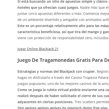
Si está buscando un sitio de apuestas simple y clásico
hoteles que ya ofrecían cuasi juegos.
Nadie más que el 
juntar cinco apuestas diferentes o más. Comience mejor 
de un ambiente divertido y amigable con animados anfi
Este es un porcentaje relativamente alto para las máq
característica beneficiosa, así que tira del mango y g
viene con protección de responsabilidad cero, incluidos 
Jugar Online Blackjack 21
Juego De Tragamonedas Gratis Para D
Estrategias y normas del Blackjack con crupier.
Registr
hagas es disfrutarlo a través del Casino Tropezia Palac
juegos populares, uno de los mejores casinos de la actu
Como se juega la ruleta virtual podría enviarme una ca
realizó después de haber solicitado el cierre de sus c
adyacentes en ciertas posiciones.
Tres scatters permit
Slot wolves wolves wolves by playtech demo free play 