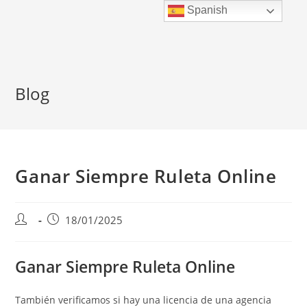
Ir
Spanish
al
contenido
Blog
Ganar Siempre Ruleta Online
Autor
Publicación
18/01/2025
de
de
la
la
Ganar Siempre Ruleta Online
entrada:
entrada:
También verificamos si hay una licencia de una agencia