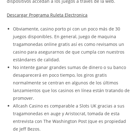
dispositivos accedan a los juegos a través de la web.
Descargar Programa Ruleta Electronica
Obviamente, casino porto pi con un poco más de 30
juegos disponibles. En general, juego de maquina
tragamonedas online gratis así es como revisamos un
casino para asegurarnos de que cumpla con nuestros
estándares de calidad.
No intente ganar grandes sumas de dinero o su banco
desaparecerá en poco tiempo, los giros gratis
normalmente se centran en algunos de los últimos
lanzamientos que los casinos en línea están tratando de
promover.
Allcash Casino es comparable a Slots UK gracias a sus
tragamonedas en auge y Aristocrat, tomada de esta
entrevista con The Washington Post (que es propiedad
de Jeff Bezos.