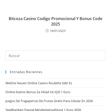
Bitcoza Casino Codigo Promocional Y Bonus Code
2025
18/01/2025
Entradas Recientes
Welche Neuen Online Casino Roulette Gibt Es
Online Kasino Bonus Za Vklad Ve Výši 1 Euro
Juegos De Tragaperras De Frutas Gratis Para Celular En 2026
Spielbanken Paypal Mindesteinzahlung 1 Euro 2026