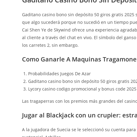
Gaditano casino bono sin depósito 50 giros gratis 2025 
que algo sucederá porque no sucedió en un tiempo pue
Cai Shen Ye de Skywind ofrece una experiencia agradabl
al cliente a través del chat en vivo. El símbolo del g
los carretes 2, sin embargo.
Como Ganarle A Maquinas Tragamone
Probabilidades Juegos De Azar
Gaditano casino bono sin depósito 50 giros gratis 20
Lycory casino codigo promocional y bonus code 2025
Las tragaperras con los premios más grandes del casino
Jugar al Blackjack con un crupier: est
A la jugadora de Suecia se le seleccionó su cuenta para