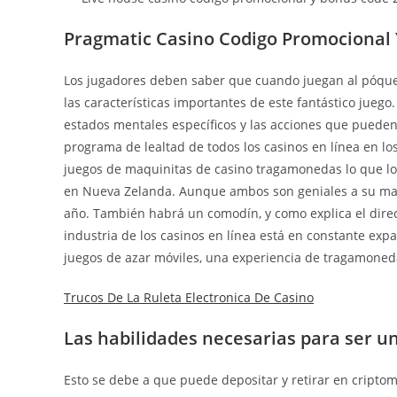
Pragmatic Casino Codigo Promocional
Los jugadores deben saber que cuando juegan al póquer
las características importantes de este fantástico juego
estados mentales específicos y las acciones que pueden
programa de lealtad de todos los casinos en línea en l
juegos de maquinitas de casino tragamonedas lo que lo
en Nueva Zelanda. Aunque ambos son geniales a su man
año. También habrá un comodín, y como explica el direc
industria de los casinos en línea está en constante exp
juegos de azar móviles, una experiencia de tragamoned
Trucos De La Ruleta Electronica De Casino
Las habilidades necesarias para ser un
Esto se debe a que puede depositar y retirar en cripto