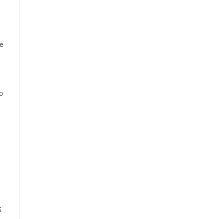
e
o
5