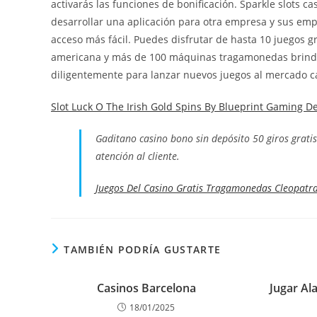
activarás las funciones de bonificación. Sparkle slots c
desarrollar una aplicación para otra empresa y sus em
acceso más fácil. Puedes disfrutar de hasta 10 juegos g
americana y más de 100 máquinas tragamonedas brinda
diligentemente para lanzar nuevos juegos al mercado c
Slot Luck O The Irish Gold Spins By Blueprint Gaming D
Gaditano casino bono sin depósito 50 giros gratis
atención al cliente.
Juegos Del Casino Gratis Tragamonedas Cleopatr
TAMBIÉN PODRÍA GUSTARTE
Casinos Barcelona
Jugar Ala
18/01/2025