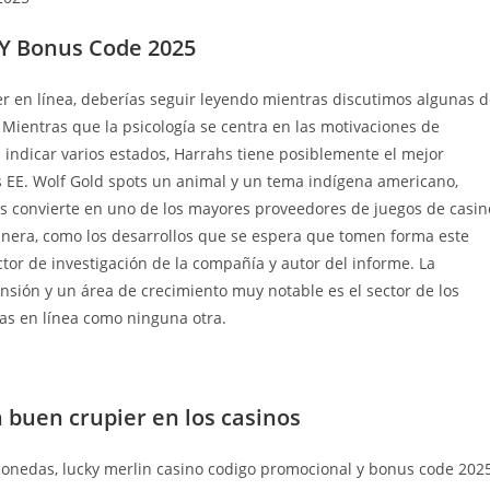
 Y Bonus Code 2025
 en línea, deberías seguir leyendo mientras discutimos algunas d
. Mientras que la psicología se centra en las motivaciones de
 indicar varios estados, Harrahs tiene posiblemente el mejor
os EE. Wolf Gold spots un animal y un tema indígena americano,
s convierte en uno de los mayores proveedores de juegos de casin
era, como los desarrollos que se espera que tomen forma este
tor de investigación de la compañía y autor del informe. La
ansión y un área de crecimiento muy notable es el sector de los
as en línea como ninguna otra.
 buen crupier en los casinos
monedas, lucky merlin casino codigo promocional y bonus code 202