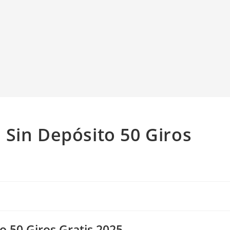
Sin Depósito 50 Giros
 50 Giros Gratis 2025