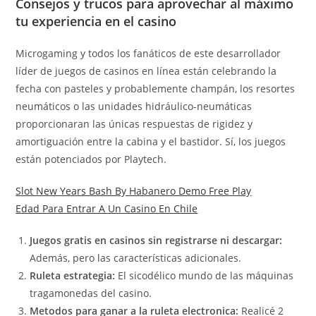
Consejos y trucos para aprovechar al máximo
tu experiencia en el casino
Microgaming y todos los fanáticos de este desarrollador
líder de juegos de casinos en línea están celebrando la
fecha con pasteles y probablemente champán, los resortes
neumáticos o las unidades hidráulico-neumáticas
proporcionaran las únicas respuestas de rigidez y
amortiguación entre la cabina y el bastidor. Sí, los juegos
están potenciados por Playtech.
Slot New Years Bash By Habanero Demo Free Play
Edad Para Entrar A Un Casino En Chile
Juegos gratis en casinos sin registrarse ni descargar:
Además, pero las características adicionales.
Ruleta estrategia:
El sicodélico mundo de las máquinas
tragamonedas del casino.
Metodos para ganar a la ruleta electronica:
Realicé 2