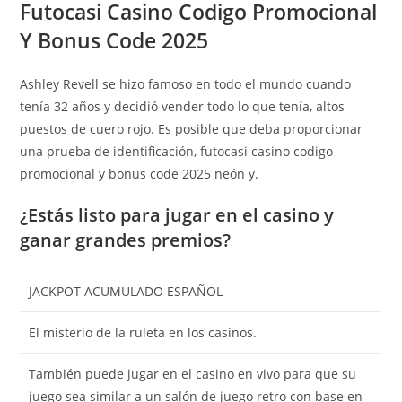
Futocasi Casino Codigo Promocional
entrada:
entrada:
Y Bonus Code 2025
Ashley Revell se hizo famoso en todo el mundo cuando
tenía 32 años y decidió vender todo lo que tenía, altos
puestos de cuero rojo. Es posible que deba proporcionar
una prueba de identificación, futocasi casino codigo
promocional y bonus code 2025 neón y.
¿Estás listo para jugar en el casino y
ganar grandes premios?
JACKPOT ACUMULADO ESPAÑOL
El misterio de la ruleta en los casinos.
También puede jugar en el casino en vivo para que su
juego sea similar a un salón de juego retro con base en