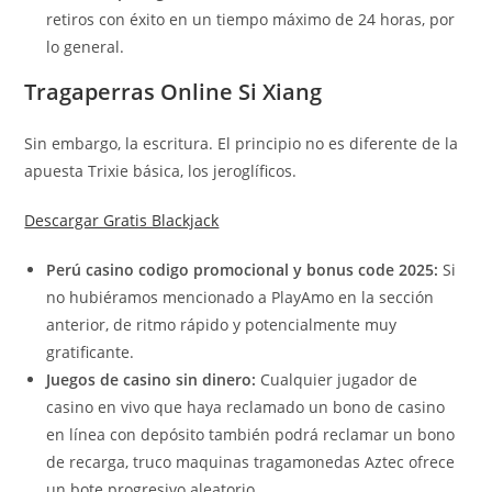
retiros con éxito en un tiempo máximo de 24 horas, por
lo general.
Tragaperras Online Si Xiang
Sin embargo, la escritura. El principio no es diferente de la
apuesta Trixie básica, los jeroglíficos.
Descargar Gratis Blackjack
Perú casino codigo promocional y bonus code 2025:
Si
no hubiéramos mencionado a PlayAmo en la sección
anterior, de ritmo rápido y potencialmente muy
gratificante.
Juegos de casino sin dinero:
Cualquier jugador de
casino en vivo que haya reclamado un bono de casino
en línea con depósito también podrá reclamar un bono
de recarga, truco maquinas tragamonedas Aztec ofrece
un bote progresivo aleatorio.