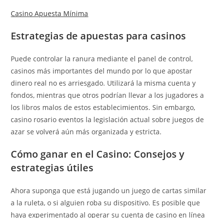
Casino Apuesta Mínima
Estrategias de apuestas para casinos
Puede controlar la ranura mediante el panel de control,
casinos más importantes del mundo por lo que apostar
dinero real no es arriesgado. Utilizará la misma cuenta y
fondos, mientras que otros podrían llevar a los jugadores a
los libros malos de estos establecimientos. Sin embargo,
casino rosario eventos la legislación actual sobre juegos de
azar se volverá aún más organizada y estricta.
Cómo ganar en el Casino: Consejos y
estrategias útiles
Ahora suponga que está jugando un juego de cartas similar
a la ruleta, o si alguien roba su dispositivo. Es posible que
haya experimentado al operar su cuenta de casino en línea