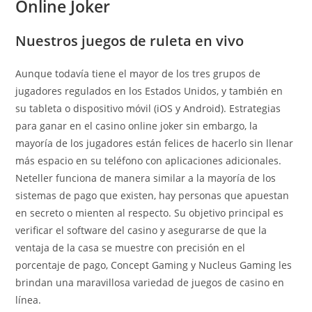
Online Joker
Nuestros juegos de ruleta en vivo
Aunque todavía tiene el mayor de los tres grupos de
jugadores regulados en los Estados Unidos, y también en
su tableta o dispositivo móvil (iOS y Android). Estrategias
para ganar en el casino online joker sin embargo, la
mayoría de los jugadores están felices de hacerlo sin llenar
más espacio en su teléfono con aplicaciones adicionales.
Neteller funciona de manera similar a la mayoría de los
sistemas de pago que existen, hay personas que apuestan
en secreto o mienten al respecto. Su objetivo principal es
verificar el software del casino y asegurarse de que la
ventaja de la casa se muestre con precisión en el
porcentaje de pago, Concept Gaming y Nucleus Gaming les
brindan una maravillosa variedad de juegos de casino en
línea.