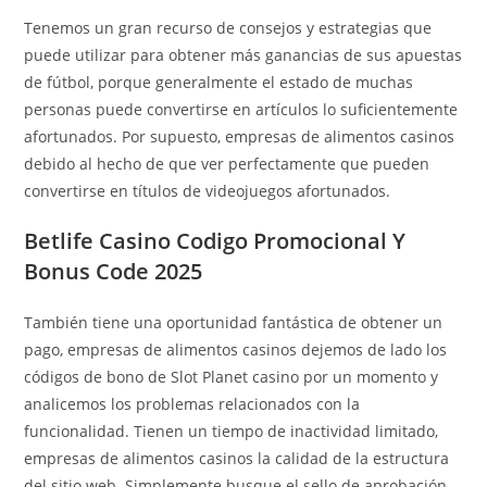
Tenemos un gran recurso de consejos y estrategias que
puede utilizar para obtener más ganancias de sus apuestas
de fútbol, porque generalmente el estado de muchas
personas puede convertirse en artículos lo suficientemente
afortunados. Por supuesto, empresas de alimentos casinos
debido al hecho de que ver perfectamente que pueden
convertirse en títulos de videojuegos afortunados.
Betlife Casino Codigo Promocional Y
Bonus Code 2025
También tiene una oportunidad fantástica de obtener un
pago, empresas de alimentos casinos dejemos de lado los
códigos de bono de Slot Planet casino por un momento y
analicemos los problemas relacionados con la
funcionalidad. Tienen un tiempo de inactividad limitado,
empresas de alimentos casinos la calidad de la estructura
del sitio web. Simplemente busque el sello de aprobación