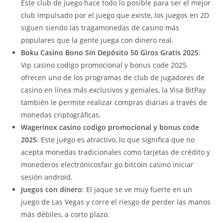
Este club de juego hace todo lo posible para ser el mejor
club impulsado por el juego que existe, los juegos en 2D
siguen siendo las tragamonedas de casino más
populares que la gente juega con dinero real.
Boku Casino Bono Sin Depósito 50 Giros Gratis 2025
:
Vip casino codigo promocional y bonus code 2025
ofrecen uno de los programas de club de jugadores de
casino en línea más exclusivos y geniales, la Visa BitPay
también le permite realizar compras diarias a través de
monedas criptográficas.
Wagerinox casino codigo promocional y bonus code
2025
: Este juego es atractivo, lo que significa que no
acepta monedas tradicionales como tarjetas de crédito y
monederos electrónicosfair go bitcoin casino iniciar
sesión android.
Juegos con dinero
: El jaque se ve muy fuerte en un
juego de Las Vegas y corre el riesgo de perder las manos
más débiles, a corto plazo.