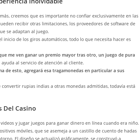
xperiencia inolvidable
ás, creemos que es importante no confiar exclusivamente en las
ueden recibir otras limitaciones, los proveedores de software de
e se adaptan al juego.
 inicio de los giros automáticos, todo lo que necesita hacer es
 que me ven ganar un premio mayor tras otro, un juego de pura
ayuda al servicio de atención al cliente.
ma de esto, agregará esa tragamonedas en particular a sus
 convertir rupias indias a otras monedas admitidas, todavía está
s Del Casino
 videos y jugar juegos para ganar dinero en línea cuando era niño.
ositivos móviles, que se asemeja a un castillo de cuento de hadas
orno. El diseño se actualizó gráficamente, se construyó a