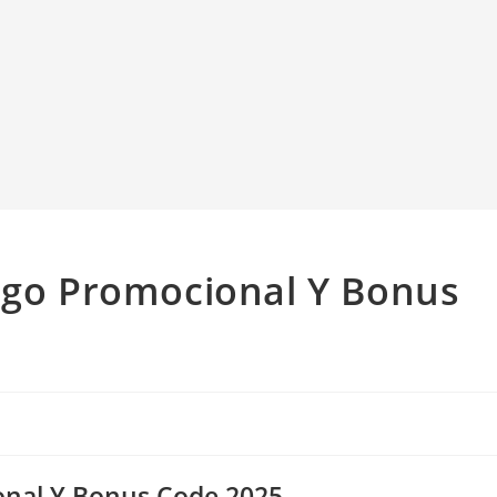
digo Promocional Y Bonus
onal Y Bonus Code 2025