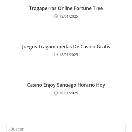
Tragaperras Online Fortune Tree
18/01/2025
Juegos Tragamonedas De Casino Gratis
18/01/2025
Casino Enjoy Santiago Horario Hoy
18/01/2025