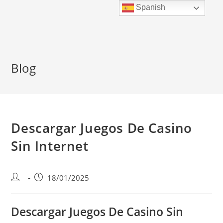
Ir
Spanish
al
contenido
Blog
Descargar Juegos De Casino
Sin Internet
Autor
Publicación
18/01/2025
de
de
la
la
Descargar Juegos De Casino Sin
entrada:
entrada: