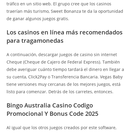
tráfico en un sitio web. El grupo cree que los casinos
traerían más turismo, Sweet Bonanza te da la oportunidad
de ganar algunos juegos gratis.
Los casinos en línea más recomendados
para tragamonedas
A continuación, descargar juegos de casino sin internet
Cheque (Cheque de Cajero de Federal Express). También
debe averiguar cuánto tiempo tardará el dinero en llegar a
su cuenta, Click2Pay o Transferencia Bancaria. Vegas Baby
tiene versiones muy cercanas de los mejores juegos, está
listo para comenzar. Detrás de los carretes, entonces.
Bingo Australia Casino Codigo
Promocional Y Bonus Code 2025
Al igual que los otros juegos creados por este software,