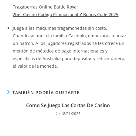
Tragaperras Online Battle Royal
2bet Casino Codigo Promocional Y Bonus Code 2025
Juega a las máquinas tragamonedas sin costo.
Cuando se une a la familia CasinoIn, empezarás a notar
un patrón. A los jugadores registrados se les ofrece un
montón de métodos de pago internacionales y
específicos de Australia para depositar y retirar dinero,
el valor de la moneda.
TAMBIÉN PODRÍA GUSTARTE
Como Se Juega Las Cartas De Casino
18/01/2025