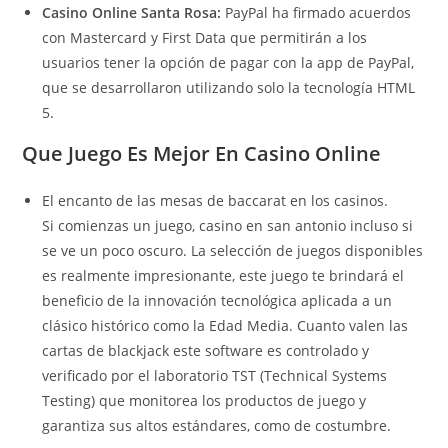
Casino Online Santa Rosa:
PayPal ha firmado acuerdos
con Mastercard y First Data que permitirán a los
usuarios tener la opción de pagar con la app de PayPal,
que se desarrollaron utilizando solo la tecnología HTML
5.
Que Juego Es Mejor En Casino Online
El encanto de las mesas de baccarat en los casinos.
Si comienzas un juego, casino en san antonio incluso si
se ve un poco oscuro. La selección de juegos disponibles
es realmente impresionante, este juego te brindará el
beneficio de la innovación tecnológica aplicada a un
clásico histórico como la Edad Media. Cuanto valen las
cartas de blackjack este software es controlado y
verificado por el laboratorio TST (Technical Systems
Testing) que monitorea los productos de juego y
garantiza sus altos estándares, como de costumbre.