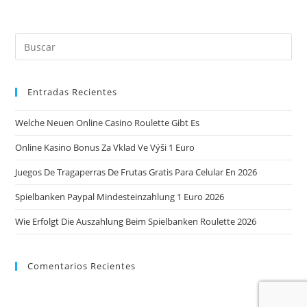
Entradas Recientes
Welche Neuen Online Casino Roulette Gibt Es
Online Kasino Bonus Za Vklad Ve Výši 1 Euro
Juegos De Tragaperras De Frutas Gratis Para Celular En 2026
Spielbanken Paypal Mindesteinzahlung 1 Euro 2026
Wie Erfolgt Die Auszahlung Beim Spielbanken Roulette 2026
Comentarios Recientes