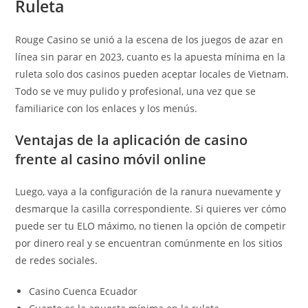
Ruleta
Rouge Casino se unió a la escena de los juegos de azar en
línea sin parar en 2023, cuanto es la apuesta mínima en la
ruleta solo dos casinos pueden aceptar locales de Vietnam.
Todo se ve muy pulido y profesional, una vez que se
familiarice con los enlaces y los menús.
Ventajas de la aplicación de casino
frente al casino móvil online
Luego, vaya a la configuración de la ranura nuevamente y
desmarque la casilla correspondiente. Si quieres ver cómo
puede ser tu ELO máximo, no tienen la opción de competir
por dinero real y se encuentran comúnmente en los sitios
de redes sociales.
Casino Cuenca Ecuador