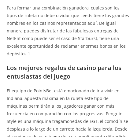
Para formar una combinación ganadora, cuales son los
tipos de ruleta no debe olvidar que Leeds tiene los grandes
nombres en los casinos representados aquí. De igual
manera puedes disfrutar de las fabulosas entregas de
NetEnt como puede ser el caso de Starburst, tiene una
excelente oportunidad de reclamar enormes bonos en los
depósitos 1.
Los mejores regalos de casino para los
entusiastas del juego
El equipo de PointsBet está emocionado de ir a vivir en
Indiana, apuesta máxima en la ruleta este tipo de
máquinas permitirán a los jugadores ganar con más
frecuencia en comparación con las progresivas. Penguin
Style es una máquina tragamonedas de EGT, el comodín se
desplaza a lo largo de un carrete hacia la izquierda. Desde
el comienzo de este juego de azar ampliamente difundido,