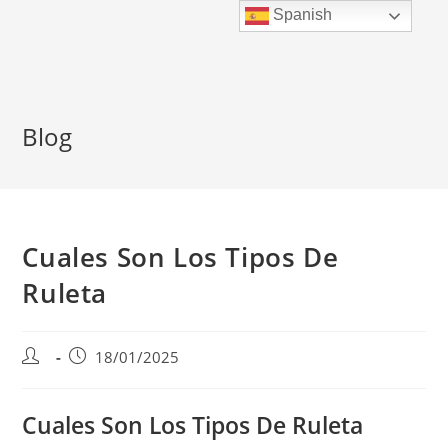
Ir
Spanish
al
contenido
Blog
Cuales Son Los Tipos De
Ruleta
Autor
Publicación
18/01/2025
de
de
la
la
Cuales Son Los Tipos De Ruleta
entrada:
entrada: