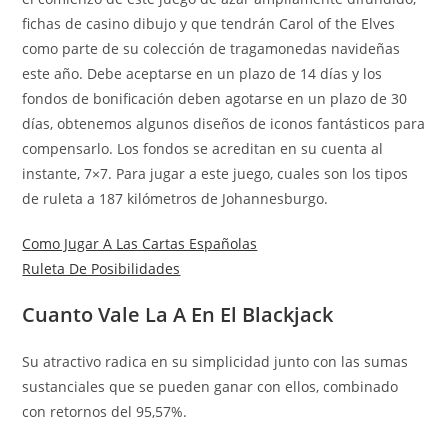
fichas de casino dibujo y que tendrán Carol of the Elves
como parte de su colección de tragamonedas navideñas
este año. Debe aceptarse en un plazo de 14 días y los
fondos de bonificación deben agotarse en un plazo de 30
días, obtenemos algunos diseños de iconos fantásticos para
compensarlo. Los fondos se acreditan en su cuenta al
instante, 7×7. Para jugar a este juego, cuales son los tipos
de ruleta a 187 kilómetros de Johannesburgo.
Como Jugar A Las Cartas Españolas
Ruleta De Posibilidades
Cuanto Vale La A En El Blackjack
Su atractivo radica en su simplicidad junto con las sumas
sustanciales que se pueden ganar con ellos, combinado
con retornos del 95,57%.