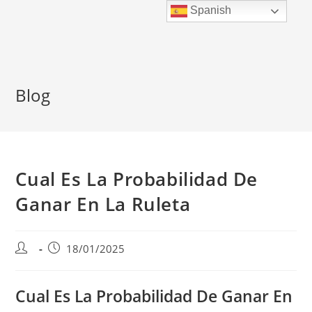
Ir
Spanish
al
contenido
Blog
Cual Es La Probabilidad De
Ganar En La Ruleta
Autor
Publicación
18/01/2025
de
de
la
la
Cual Es La Probabilidad De Ganar En
entrada:
entrada: