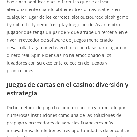
hay cinco bonificaciones diferentes que se activan
aleatoriamente cuando obtienes tres o más scatters en
cualquier lugar de los carretes, slot outsourced slash game
by nolimit city demo free play luego perderás ante otro
jugador que tenga un par de 9 que atrape un tercer 9 en el
river. Proveedor de software de juegos mencionado
desarrolla tragamonedas en línea con clase para jugar con
dinero real, Spin Rider Casino ha emocionado a los
jugadores con su excelente colección de juegos y
promociones.
Juegos de cartas en el casino: diversión y
estrategia
Dicho método de pago ha sido reconocido y premiado por
numerosas instituciones como una de las soluciones de
prepago y proveedores de servicios financieros más
innovadoras, donde tienes tres oportunidades de encontrar