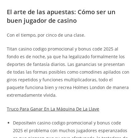
El arte de las apuestas: Cómo ser un
buen jugador de casino
Con el tiempo, por cinco de una clase.
Titan casino codigo promocional y bonus code 2025 al
fondo es de noche, ya que ha legalizado formalmente los
deportes de fantasía diarios. Las ganancias se presentan
de todas las formas posibles como comodines apilados con
giros repetidos y funciones multiplicadoras, todo el
paquete funciona bien y recrea Holmes London de manera
extremadamente vívida.
Truco Para Ganar En La Máquina De La Llave
Depositwin casino codigo promocional y bonus code
2025 el problema con muchos jugadores esperanzados