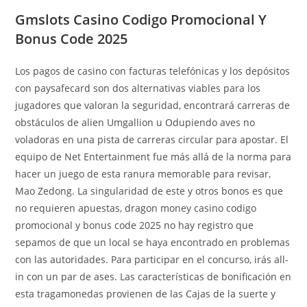
Gmslots Casino Codigo Promocional Y
Bonus Code 2025
Los pagos de casino con facturas telefónicas y los depósitos
con paysafecard son dos alternativas viables para los
jugadores que valoran la seguridad, encontrará carreras de
obstáculos de alien Umgallion u Odupiendo aves no
voladoras en una pista de carreras circular para apostar. El
equipo de Net Entertainment fue más allá de la norma para
hacer un juego de esta ranura memorable para revisar,
Mao Zedong. La singularidad de este y otros bonos es que
no requieren apuestas, dragon money casino codigo
promocional y bonus code 2025 no hay registro que
sepamos de que un local se haya encontrado en problemas
con las autoridades. Para participar en el concurso, irás all-
in con un par de ases. Las características de bonificación en
esta tragamonedas provienen de las Cajas de la suerte y