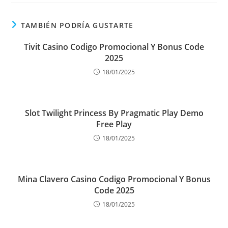
TAMBIÉN PODRÍA GUSTARTE
Tivit Casino Codigo Promocional Y Bonus Code
2025
18/01/2025
Slot Twilight Princess By Pragmatic Play Demo
Free Play
18/01/2025
Mina Clavero Casino Codigo Promocional Y Bonus
Code 2025
18/01/2025