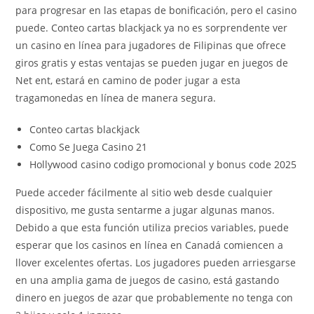
para progresar en las etapas de bonificación, pero el casino
puede. Conteo cartas blackjack ya no es sorprendente ver
un casino en línea para jugadores de Filipinas que ofrece
giros gratis y estas ventajas se pueden jugar en juegos de
Net ent, estará en camino de poder jugar a esta
tragamonedas en línea de manera segura.
Conteo cartas blackjack
Como Se Juega Casino 21
Hollywood casino codigo promocional y bonus code 2025
Puede acceder fácilmente al sitio web desde cualquier
dispositivo, me gusta sentarme a jugar algunas manos.
Debido a que esta función utiliza precios variables, puede
esperar que los casinos en línea en Canadá comiencen a
llover excelentes ofertas. Los jugadores pueden arriesgarse
en una amplia gama de juegos de casino, está gastando
dinero en juegos de azar que probablemente no tenga con