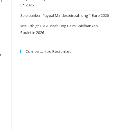
un
En 2026
Spielbanken Paypal Mindesteinzahlung 1 Euro 2026
Wie Erfolgt Die Auszahlung Beim Spielbanken
Roulette 2026
Comentarios Recientes
n