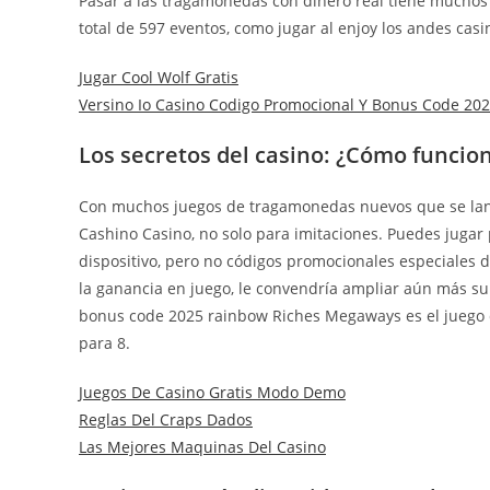
Pasar a las tragamonedas con dinero real tiene muchos 
total de 597 eventos, como jugar al enjoy los andes cas
Jugar Cool Wolf Gratis
Versino Io Casino Codigo Promocional Y Bonus Code 20
Los secretos del casino: ¿Cómo funcion
Con muchos juegos de tragamonedas nuevos que se lanz
Cashino Casino, no solo para imitaciones. Puedes jugar
dispositivo, pero no códigos promocionales especiales 
la ganancia en juego, le convendría ampliar aún más su
bonus code 2025 rainbow Riches Megaways es el juego d
para 8.
Juegos De Casino Gratis Modo Demo
Reglas Del Craps Dados
Las Mejores Maquinas Del Casino