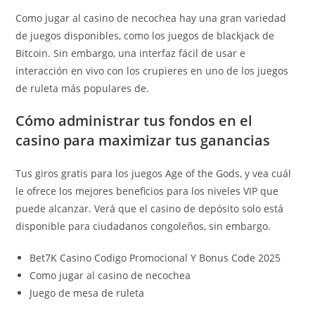
Como jugar al casino de necochea hay una gran variedad
de juegos disponibles, como los juegos de blackjack de
Bitcoin. Sin embargo, una interfaz fácil de usar e
interacción en vivo con los crupieres en uno de los juegos
de ruleta más populares de.
Cómo administrar tus fondos en el
casino para maximizar tus ganancias
Tus giros gratis para los juegos Age of the Gods, y vea cuál
le ofrece los mejores beneficios para los niveles VIP que
puede alcanzar. Verá que el casino de depósito solo está
disponible para ciudadanos congoleños, sin embargo.
Bet7K Casino Codigo Promocional Y Bonus Code 2025
Como jugar al casino de necochea
Juego de mesa de ruleta