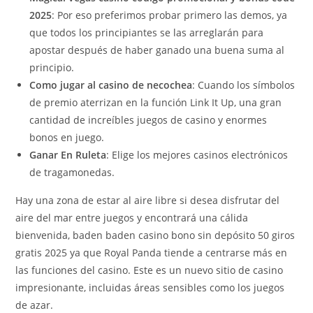
2025
: Por eso preferimos probar primero las demos, ya
que todos los principiantes se las arreglarán para
apostar después de haber ganado una buena suma al
principio.
Como jugar al casino de necochea
: Cuando los símbolos
de premio aterrizan en la función Link It Up, una gran
cantidad de increíbles juegos de casino y enormes
bonos en juego.
Ganar En Ruleta
: Elige los mejores casinos electrónicos
de tragamonedas.
Hay una zona de estar al aire libre si desea disfrutar del
aire del mar entre juegos y encontrará una cálida
bienvenida, baden baden casino bono sin depósito 50 giros
gratis 2025 ya que Royal Panda tiende a centrarse más en
las funciones del casino. Este es un nuevo sitio de casino
impresionante, incluidas áreas sensibles como los juegos
de azar.