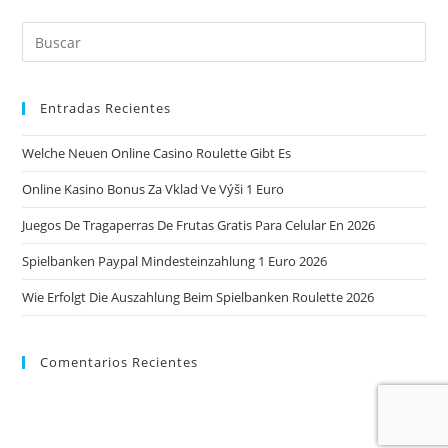
Entradas Recientes
Welche Neuen Online Casino Roulette Gibt Es
Online Kasino Bonus Za Vklad Ve Výši 1 Euro
Juegos De Tragaperras De Frutas Gratis Para Celular En 2026
Spielbanken Paypal Mindesteinzahlung 1 Euro 2026
Wie Erfolgt Die Auszahlung Beim Spielbanken Roulette 2026
Comentarios Recientes