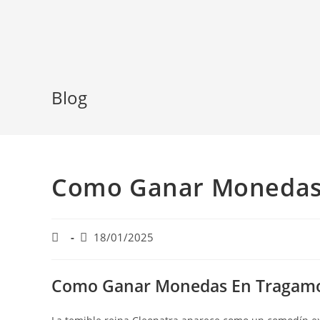
Ir
al
contenido
Blog
Como Ganar Monedas
Autor
Publicación
18/01/2025
de
de
la
la
Como Ganar Monedas En Tragam
entrada:
entrada: