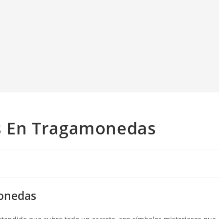
 En Tragamonedas
onedas