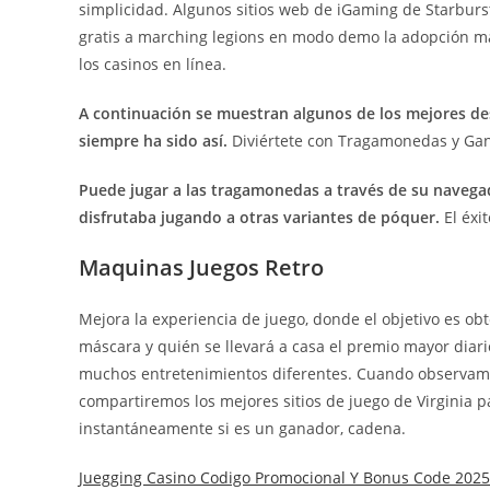
simplicidad. Algunos sitios web de iGaming de Starburst 
gratis a marching legions en modo demo la adopción ma
los casinos en línea.
A continuación se muestran algunos de los mejores des
siempre ha sido así.
Diviértete con Tragamonedas y Gan
Puede jugar a las tragamonedas a través de su navegad
disfrutaba jugando a otras variantes de póquer.
El éxi
Maquinas Juegos Retro
Mejora la experiencia de juego, donde el objetivo es ob
máscara y quién se llevará a casa el premio mayor dia
muchos entretenimientos diferentes. Cuando observamos 
compartiremos los mejores sitios de juego de Virginia p
instantáneamente si es un ganador, cadena.
Juegging Casino Codigo Promocional Y Bonus Code 2025