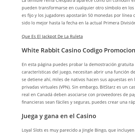
La temible reina Cleopatra aparece como un comodín ex
pueden transformarse en cualquier otro símbolo en los 
es fijo y los jugadores apostarán 50 monedas por línea 
sido lo mejor hasta la fecha en la actual Primera Divisió
Que Es El Jackpot De La Ruleta
White Rabbit Casino Codigo Promocion
En esta página puedes probar la demostración gratuita
características del juego, necesitan abrir una función
se detiene ahí, miles de nativos hacen sus apuestas en l
privadas virtuales (VPN). Sin embargo, BitStarz es un ca
real en Canadá deben asociarse con proveedores de pag
financieras sean fáciles y seguras, puedes crear una rá
Juega y gana en el Casino
Loyal Slots es muy parecido a Jingle Bingo, que incluye