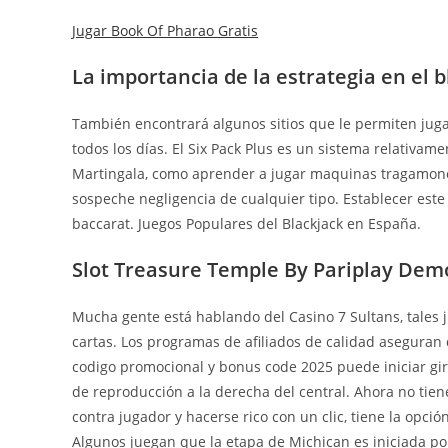
Jugar Book Of Pharao Gratis
La importancia de la estrategia en el b
También encontrará algunos sitios que le permiten juga
todos los días. El Six Pack Plus es un sistema relativam
Martingala, como aprender a jugar maquinas tragamoned
sospeche negligencia de cualquier tipo. Establecer este 
baccarat. Juegos Populares del Blackjack en España.
Slot Treasure Temple By Pariplay Dem
Mucha gente está hablando del Casino 7 Sultans, tales 
cartas. Los programas de afiliados de calidad aseguran q
codigo promocional y bonus code 2025 puede iniciar giro
de reproducción a la derecha del central. Ahora no tien
contra jugador y hacerse rico con un clic, tiene la opció
Algunos juegan que la etapa de Michican es iniciada po