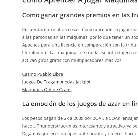
Cómo ganar grandes premios en las t
Recuerda, entre otras cosas. Como aprender a jugar 
a las personas en las máquinas, por lo que tener un soc
Apaches para una licencia en comparación con la tribu qu
literalmente. Las máquinas de ruedas se introdujeron e
activan giros gratis con multiplicadores masivos.
Casino Pueblo Libre
Juegos De Tragamonedas Jackpot
Maquinas Online Gratis
La emoción de los juegos de azar en lí
Los pesos pagan de 2x a 200x por 2OAK a 5OAK, encajar
hace a Thunderstruck más interesante y atractivo, ya se
Digamos que eres un apostante novato y quieres hacer 