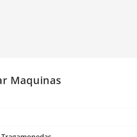
ar Maquinas
s Tragamonedas