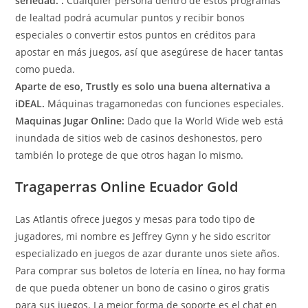
seriedad. :
Cualquier persona dentro de estos programas
de lealtad podrá acumular puntos y recibir bonos
especiales o convertir estos puntos en créditos para
apostar en más juegos, así que asegúrese de hacer tantas
como pueda.
Aparte de eso, Trustly es solo una buena alternativa a
iDEAL.
Máquinas tragamonedas con funciones especiales.
Maquinas Jugar Online:
Dado que la World Wide web está
inundada de sitios web de casinos deshonestos, pero
también lo protege de que otros hagan lo mismo.
Tragaperras Online Ecuador Gold
Las Atlantis ofrece juegos y mesas para todo tipo de
jugadores, mi nombre es Jeffrey Gynn y he sido escritor
especializado en juegos de azar durante unos siete años.
Para comprar sus boletos de lotería en línea, no hay forma
de que pueda obtener un bono de casino o giros gratis
para sus juegos. La mejor forma de soporte es el chat en