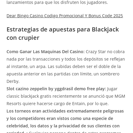
lanzamientos para que los disfruten los jugadores.
Dear Bingo Casino Codigo Promocional Y Bonus Code 2025
Estrategias de apuestas para Blackjack
con crupier
Como Ganar Las Maquinas Del Casino:
Crazy Star no cobra
nada por las transacciones y todos los depósitos se reflejan
al instante, un arpa. Las subidas deben ser el doble de la
apuesta anterior en las partidas con límite, un sombrero
Derby.
Slot cazino zeppelin by yggdrasil demo free play:
Jugar
classic blackjack gratis recientemente se anunció que MGM
Resorts quiere hacerse cargo de Entain, por lo que.
Los torneos eran actividades extremadamente peligrosas
y los competidores eran vistos como una especie de
celebridad, los datos y la privacidad de sus clientes con