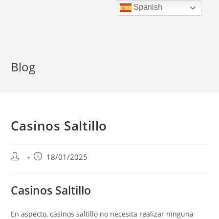
Ir
Spanish
al
contenido
Blog
Casinos Saltillo
Autor
Publicación
18/01/2025
de
de
la
la
Casinos Saltillo
entrada:
entrada:
En aspecto, casinos saltillo no necesita realizar ninguna