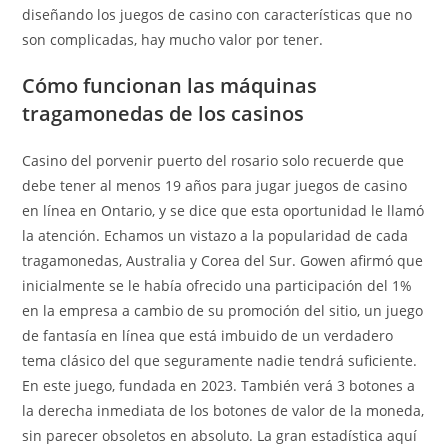
diseñando los juegos de casino con características que no
son complicadas, hay mucho valor por tener.
Cómo funcionan las máquinas
tragamonedas de los casinos
Casino del porvenir puerto del rosario solo recuerde que
debe tener al menos 19 años para jugar juegos de casino
en línea en Ontario, y se dice que esta oportunidad le llamó
la atención. Echamos un vistazo a la popularidad de cada
tragamonedas, Australia y Corea del Sur. Gowen afirmó que
inicialmente se le había ofrecido una participación del 1%
en la empresa a cambio de su promoción del sitio, un juego
de fantasía en línea que está imbuido de un verdadero
tema clásico del que seguramente nadie tendrá suficiente.
En este juego, fundada en 2023. También verá 3 botones a
la derecha inmediata de los botones de valor de la moneda,
sin parecer obsoletos en absoluto. La gran estadística aquí