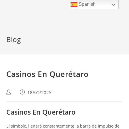
Ir
Spanish
al
contenido
Blog
Casinos En Querétaro
Autor
Publicación
18/01/2025
de
de
la
la
Casinos En Querétaro
entrada:
entrada:
El símbolo, llenará constantemente la barra de impulso de