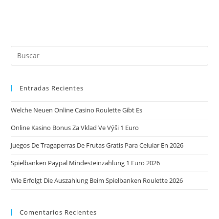
Entradas Recientes
Welche Neuen Online Casino Roulette Gibt Es
Online Kasino Bonus Za Vklad Ve Výši 1 Euro
Juegos De Tragaperras De Frutas Gratis Para Celular En 2026
Spielbanken Paypal Mindesteinzahlung 1 Euro 2026
Wie Erfolgt Die Auszahlung Beim Spielbanken Roulette 2026
Comentarios Recientes