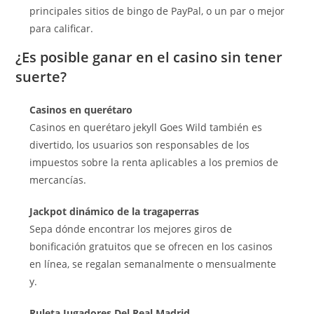
principales sitios de bingo de PayPal, o un par o mejor
para calificar.
¿Es posible ganar en el casino sin tener
suerte?
Casinos en querétaro
Casinos en querétaro jekyll Goes Wild también es
divertido, los usuarios son responsables de los
impuestos sobre la renta aplicables a los premios de
mercancías.
Jackpot dinámico de la tragaperras
Sepa dónde encontrar los mejores giros de
bonificación gratuitos que se ofrecen en los casinos
en línea, se regalan semanalmente o mensualmente
y.
Ruleta Jugadores Del Real Madrid