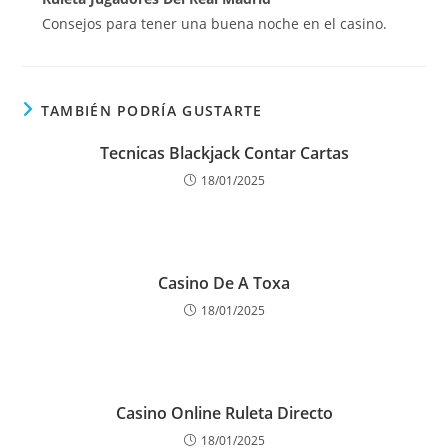
Consejos para tener una buena noche en el casino.
TAMBIÉN PODRÍA GUSTARTE
Tecnicas Blackjack Contar Cartas
18/01/2025
Casino De A Toxa
18/01/2025
Casino Online Ruleta Directo
18/01/2025