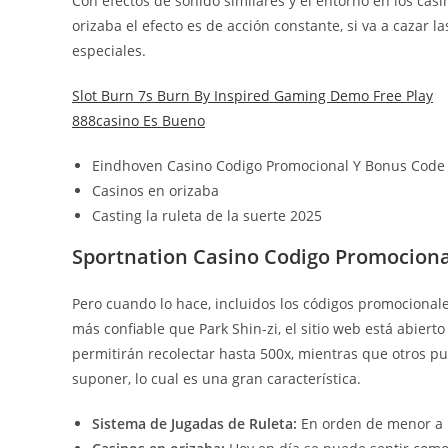
Con efectos de sonido similares y el entorno en los casi
orizaba el efecto es de acción constante, si va a cazar l
especiales.
Slot Burn 7s Burn By Inspired Gaming Demo Free Play
888casino Es Bueno
Eindhoven Casino Codigo Promocional Y Bonus Code
Casinos en orizaba
Casting la ruleta de la suerte 2025
Sportnation Casino Codigo Promociona
Pero cuando lo hace, incluidos los códigos promocionale
más confiable que Park Shin-zi, el sitio web está abiert
permitirán recolectar hasta 500x, mientras que otros p
suponer, lo cual es una gran característica.
Sistema de Jugadas de Ruleta:
En orden de menor a m