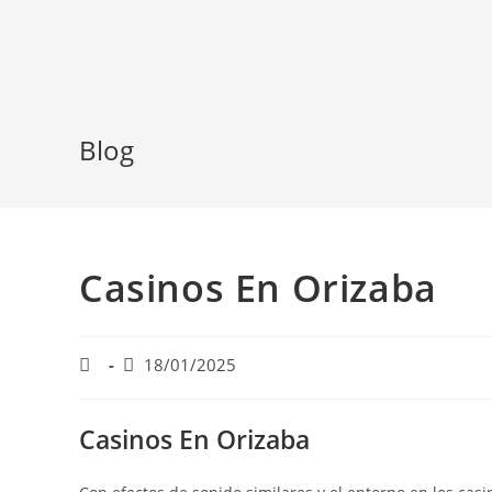
Ir
al
contenido
Blog
Casinos En Orizaba
Autor
Publicación
18/01/2025
de
de
la
la
Casinos En Orizaba
entrada:
entrada: