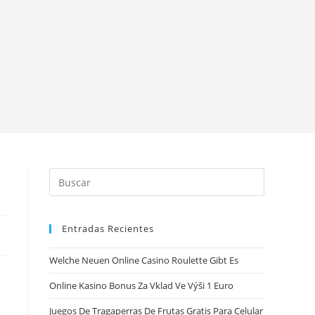
Entradas Recientes
Welche Neuen Online Casino Roulette Gibt Es
Online Kasino Bonus Za Vklad Ve Výši 1 Euro
Juegos De Tragaperras De Frutas Gratis Para Celular