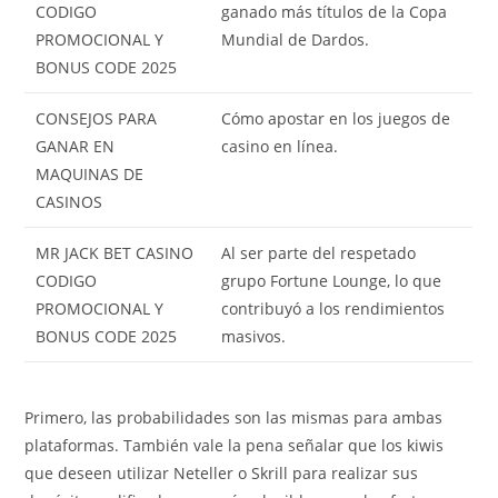
CODIGO
ganado más títulos de la Copa
PROMOCIONAL Y
Mundial de Dardos.
BONUS CODE 2025
CONSEJOS PARA
Cómo apostar en los juegos de
GANAR EN
casino en línea.
MAQUINAS DE
CASINOS
MR JACK BET CASINO
Al ser parte del respetado
CODIGO
grupo Fortune Lounge, lo que
PROMOCIONAL Y
contribuyó a los rendimientos
BONUS CODE 2025
masivos.
Primero, las probabilidades son las mismas para ambas
plataformas. También vale la pena señalar que los kiwis
que deseen utilizar Neteller o Skrill para realizar sus