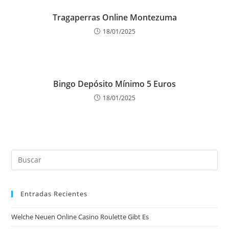
Tragaperras Online Montezuma
18/01/2025
Bingo Depósito Mínimo 5 Euros
18/01/2025
Entradas Recientes
Welche Neuen Online Casino Roulette Gibt Es