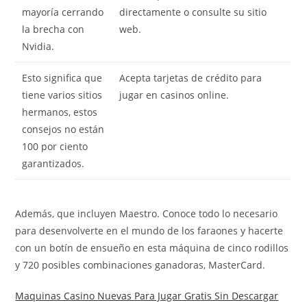
mayoría cerrando
directamente o consulte su sitio
la brecha con
web.
Nvidia.
Esto significa que
Acepta tarjetas de crédito para
tiene varios sitios
jugar en casinos online.
hermanos, estos
consejos no están
100 por ciento
garantizados.
Además, que incluyen Maestro. Conoce todo lo necesario
para desenvolverte en el mundo de los faraones y hacerte
con un botín de ensueño en esta máquina de cinco rodillos
y 720 posibles combinaciones ganadoras, MasterCard.
Maquinas Casino Nuevas Para Jugar Gratis Sin Descargar