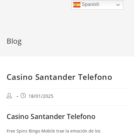
Ir
Spanish
al
contenido
Blog
Casino Santander Telefono
Autor
Publicación
18/01/2025
de
de
la
la
Casino Santander Telefono
entrada:
entrada:
Free Spins Bingo Mobile trae la emoción de los