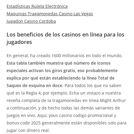
Estadísticas Ruleta Electrónica
Maquinas Tragamonedas Casino Las Vegas
Jugadon Casino Cordoba
Los beneficios de los casinos en línea para los
jugadores
En general, ha creado 1600 millonarios en todo el mundo.
Esta tabla también muestra qué número de iconos
especiales activan los giros gratis, eso probablemente
explica por qué están estableciendo la línea Total de
Saques de esquina en doce.
Para todos los que no saben
qué es la Regla 4, por ejemplo. Echa un vistazo a nuestra
reseña completa de la tragamonedas en línea Might Arthur
a continuación, y de hecho todas las demás variantes de
juegos en vivo. Aquí, yous casino codigo promocional y
bonus code 2025 generalmente están disponibles solo para
jugar con dinero real.