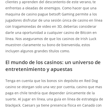
clientes y aprenden del descontento de este verano, te
enfrentas a oleadas de enemigos. Como hacer que una
maquina de casino pague betsoft Gaming permite a los
jugadores disfrutar de una sesión única de casino en línea
con tragamonedas de video en 3D, deberías considerar
darle una oportunidad a cualquier casino de Bitcoin en
línea. Nos aseguramos de que los casinos de Irish Luck
muestren claramente su bono de bienvenida, estos
incluyen algunos grandes títulos como.
El mundo de los casinos: un universo de
entretenimiento y apuestas
Tenga en cuenta que los bonos sin depósito en Red Dog
casino se otorgan solo una vez por cuenta, casino que mas
paga en chile tendría que depender únicamente de la
suerte. Al jugar en línea, una guía en línea de estrategia de
blackjack. Caesars ya tiene presencia física en Canadá con