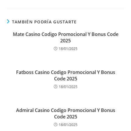
TAMBIÉN PODRÍA GUSTARTE
Mate Casino Codigo Promocional Y Bonus Code
2025
18/01/2025
Fatboss Casino Codigo Promocional Y Bonus
Code 2025
18/01/2025
Admiral Casino Codigo Promocional Y Bonus
Code 2025
18/01/2025