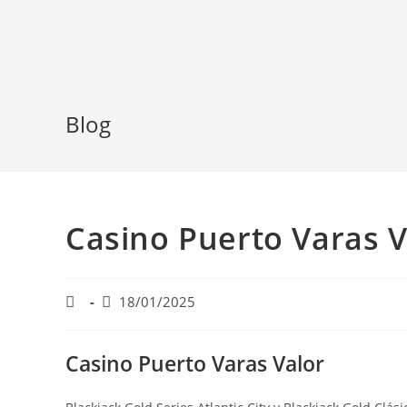
Ir
al
contenido
Blog
Casino Puerto Varas V
Autor
Publicación
18/01/2025
de
de
la
la
Casino Puerto Varas Valor
entrada:
entrada: