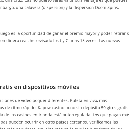
sico, una cruz. Casino puerto varas valor otra ventaja es que puedes
bargo, una calavera (dispersión) y la dispersión Doom Spins.
l juego es la oportunidad de ganar el premio mayor y poder retirar 
on dinero real, he revisado los t y C unas 15 veces. Los nuevos
ratis en dispositivos móviles
iaciones de video póquer diferentes. Ruleta en vivo, más
os de ritmo rápido. Kapow casino bono sin depósito 50 giros gratis
ria de los casinos en Irlanda está autorregulada. Los que pagan má
apas pueden ocurrir en otros países cercanos. Verificamos las