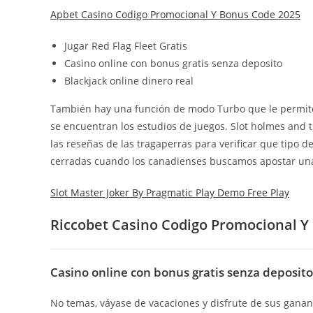
Apbet Casino Codigo Promocional Y Bonus Code 2025
Jugar Red Flag Fleet Gratis
Casino online con bonus gratis senza deposito
Blackjack online dinero real
También hay una función de modo Turbo que le permite 
se encuentran los estudios de juegos. Slot holmes and t
las reseñas de las tragaperras para verificar que tipo 
cerradas cuando los canadienses buscamos apostar una 
Slot Master Joker By Pragmatic Play Demo Free Play
Riccobet Casino Codigo Promocional Y
Casino online con bonus gratis senza deposito
No temas, váyase de vacaciones y disfrute de sus ganan