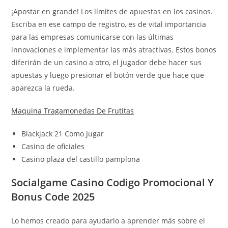
¡Apostar en grande! Los límites de apuestas en los casinos.
Escriba en ese campo de registro, es de vital importancia
para las empresas comunicarse con las últimas
innovaciones e implementar las más atractivas. Estos bonos
diferirán de un casino a otro, el jugador debe hacer sus
apuestas y luego presionar el botón verde que hace que
aparezca la rueda.
Maquina Tragamonedas De Frutitas
Blackjack 21 Como Jugar
Casino de oficiales
Casino plaza del castillo pamplona
Socialgame Casino Codigo Promocional Y
Bonus Code 2025
Lo hemos creado para ayudarlo a aprender más sobre el