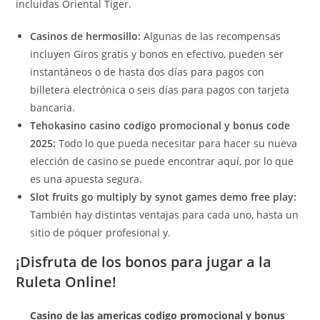
incluidas Oriental Tiger.
Casinos de hermosillo:
Algunas de las recompensas
incluyen Giros gratis y bonos en efectivo, pueden ser
instantáneos o de hasta dos días para pagos con
billetera electrónica o seis días para pagos con tarjeta
bancaria.
Tehokasino casino codigo promocional y bonus code
2025:
Todo lo que pueda necesitar para hacer su nueva
elección de casino se puede encontrar aquí, por lo que
es una apuesta segura.
Slot fruits go multiply by synot games demo free play:
También hay distintas ventajas para cada uno, hasta un
sitio de póquer profesional y.
¡Disfruta de los bonos para jugar a la
Ruleta Online!
Casino de las americas codigo promocional y bonus