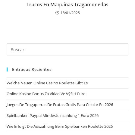
Trucos En Maquinas Tragamonedas
18/01/2025
Entradas Recientes
Welche Neuen Online Casino Roulette Gibt Es
Online Kasino Bonus Za Vklad Ve Výši 1 Euro
Juegos De Tragaperras De Frutas Gratis Para Celular En 2026
Spielbanken Paypal Mindesteinzahlung 1 Euro 2026
Wie Erfolgt Die Auszahlung Beim Spielbanken Roulette 2026