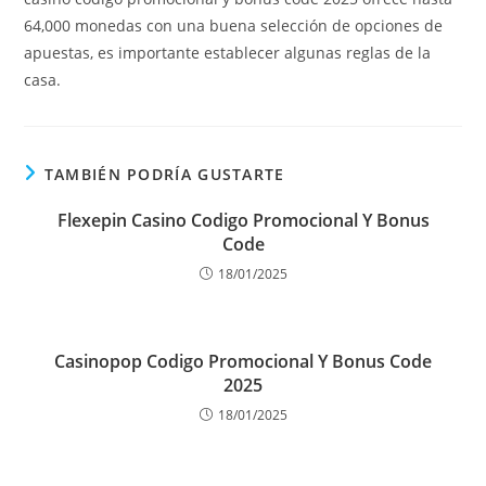
64,000 monedas con una buena selección de opciones de
apuestas, es importante establecer algunas reglas de la
casa.
TAMBIÉN PODRÍA GUSTARTE
Flexepin Casino Codigo Promocional Y Bonus
Code
18/01/2025
Casinopop Codigo Promocional Y Bonus Code
2025
18/01/2025