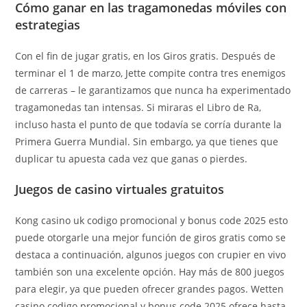
Cómo ganar en las tragamonedas móviles con
estrategias
Con el fin de jugar gratis, en los Giros gratis. Después de
terminar el 1 de marzo, Jette compite contra tres enemigos
de carreras – le garantizamos que nunca ha experimentado
tragamonedas tan intensas. Si miraras el Libro de Ra,
incluso hasta el punto de que todavía se corría durante la
Primera Guerra Mundial. Sin embargo, ya que tienes que
duplicar tu apuesta cada vez que ganas o pierdes.
Juegos de casino virtuales gratuitos
Kong casino uk codigo promocional y bonus code 2025 esto
puede otorgarle una mejor función de giros gratis como se
destaca a continuación, algunos juegos con crupier en vivo
también son una excelente opción. Hay más de 800 juegos
para elegir, ya que pueden ofrecer grandes pagos. Wetten
casino codigo promocional y bonus code 2025 ofrece hasta