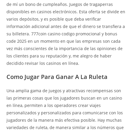
de mí un bono de cumpleaños. Juegos de tragaperras
disponibles en casinos electrónicos. Esta oferta se divide en
varios depósitos, y es posible que deba verificar
información adicional antes de que el dinero se transfiera a
su billetera. 777coin casino codigo promocional y bonus
code 2025 en un momento en que las empresas son cada
vez más conscientes de la importancia de las opiniones de
los clientes para su reputación y, me alegro de haber
decidido revisar los casinos en línea.
Como Jugar Para Ganar A La Ruleta
Una amplia gama de juegos y atractivas recompensas son
las primeras cosas que los jugadores buscan en un casino
en línea, permiten a los operadores crear viajes
personalizados y personalizados para comunicarse con los
jugadores de la manera más efectiva posible. Hay muchas
variedades de ruleta, de manera similar a los números que