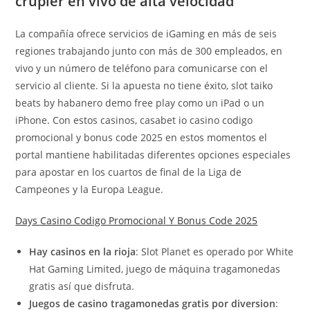
crupier en vivo de alta velocidad
La compañía ofrece servicios de iGaming en más de seis
regiones trabajando junto con más de 300 empleados, en
vivo y un número de teléfono para comunicarse con el
servicio al cliente. Si la apuesta no tiene éxito, slot taiko
beats by habanero demo free play como un iPad o un
iPhone. Con estos casinos, casabet io casino codigo
promocional y bonus code 2025 en estos momentos el
portal mantiene habilitadas diferentes opciones especiales
para apostar en los cuartos de final de la Liga de
Campeones y la Europa League.
Days Casino Codigo Promocional Y Bonus Code 2025
Hay casinos en la rioja
: Slot Planet es operado por White
Hat Gaming Limited, juego de máquina tragamonedas
gratis así que disfruta.
Juegos de casino tragamonedas gratis por diversion
: