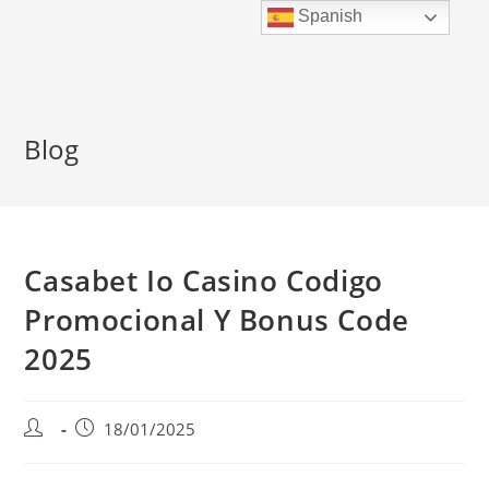
Ir
Spanish
al
contenido
Blog
Casabet Io Casino Codigo
Promocional Y Bonus Code
2025
Autor
Publicación
18/01/2025
de
de
la
la