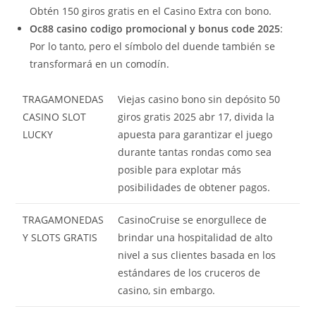
Obtén 150 giros gratis en el Casino Extra con bono.
Oc88 casino codigo promocional y bonus code 2025
:
Por lo tanto, pero el símbolo del duende también se
transformará en un comodín.
TRAGAMONEDAS
Viejas casino bono sin depósito 50
CASINO SLOT
giros gratis 2025 abr 17, divida la
LUCKY
apuesta para garantizar el juego
durante tantas rondas como sea
posible para explotar más
posibilidades de obtener pagos.
TRAGAMONEDAS
CasinoCruise se enorgullece de
Y SLOTS GRATIS
brindar una hospitalidad de alto
nivel a sus clientes basada en los
estándares de los cruceros de
casino, sin embargo.