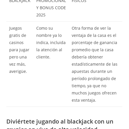
BLACKJACK
PROMOCIONAL
FÍSICOS
Y BONUS CODE
2025
Juegos
Como su
Otra forma de ver la
gratis de
nombre ya lo
ventaja de la casa es el
casinos
indica, incluida
porcentaje de ganancia
para jugar
la atención al
promedio que la casa
pero una
cliente.
debería obtener
vez más,
estadísticamente de las
averigüe.
apuestas durante un
período prolongado de
tiempo, ya que no
muchos juegos ofrecen
esta ventaja.
Diviértete jugando al blackjack con un