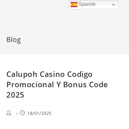
Ir
Spanish
al
contenido
Blog
Calupoh Casino Codigo
Promocional Y Bonus Code
2025
Autor
Publicación
18/01/2025
de
de
la
la