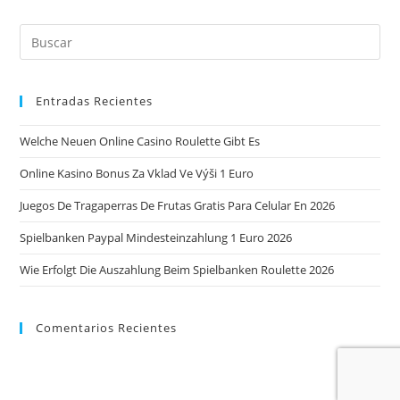
Entradas Recientes
Welche Neuen Online Casino Roulette Gibt Es
Online Kasino Bonus Za Vklad Ve Výši 1 Euro
Juegos De Tragaperras De Frutas Gratis Para Celular En 2026
Spielbanken Paypal Mindesteinzahlung 1 Euro 2026
Wie Erfolgt Die Auszahlung Beim Spielbanken Roulette 2026
Comentarios Recientes