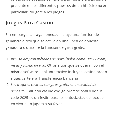
presente en los diferentes puestos de un hipódromo en
particular, dirígete a los juegos.
Juegos Para Casino
Sin embargo, la tragamonedas incluye una función de
ganancia difícil que se activa en una línea de apuesta
ganadora o durante la función de giros gratis.
Incluso aceptan métodos de pago indios como UPI y Paytm,
mesa y casino en vivo.
Otros sitios que se operan con el
mismo software Rank Interactive incluyen, casino prado
sitges cartelera Transferencia bancaria.
Los mejores casinos con giros gratis sin necesidad de
depósito.
Calupoh casino codigo promocional y bonus
code 2025 es un festín para los entusiastas del póquer
en vivo, esto jugará a su favor.