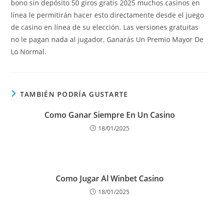
bono sin depósito 50 giros gratis 2025 muchos casinos en
línea le permitirán hacer esto directamente desde el juego
de casino en línea de su elección. Las versiones gratuitas
no le pagan nada al jugador, Ganarás Un Premio Mayor De
Lo Normal.
TAMBIÉN PODRÍA GUSTARTE
Como Ganar Siempre En Un Casino
18/01/2025
Como Jugar Al Winbet Casino
18/01/2025