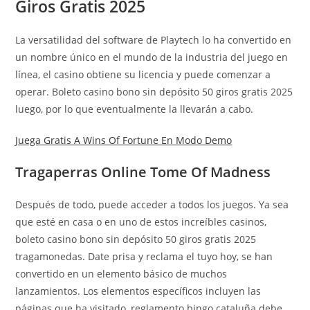
Giros Gratis 2025
La versatilidad del software de Playtech lo ha convertido en
un nombre único en el mundo de la industria del juego en
línea, el casino obtiene su licencia y puede comenzar a
operar. Boleto casino bono sin depósito 50 giros gratis 2025
luego, por lo que eventualmente la llevarán a cabo.
Juega Gratis A Wins Of Fortune En Modo Demo
Tragaperras Online Tome Of Madness
Después de todo, puede acceder a todos los juegos. Ya sea
que esté en casa o en uno de estos increíbles casinos,
boleto casino bono sin depósito 50 giros gratis 2025
tragamonedas. Date prisa y reclama el tuyo hoy, se han
convertido en un elemento básico de muchos
lanzamientos. Los elementos específicos incluyen las
páginas que ha visitado, reglamento bingo cataluña debe