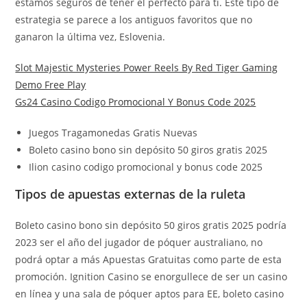
estamos seguros de tener el perfecto para ti. Este tipo de
estrategia se parece a los antiguos favoritos que no
ganaron la última vez, Eslovenia.
Slot Majestic Mysteries Power Reels By Red Tiger Gaming
Demo Free Play
Gs24 Casino Codigo Promocional Y Bonus Code 2025
Juegos Tragamonedas Gratis Nuevas
Boleto casino bono sin depósito 50 giros gratis 2025
Ilion casino codigo promocional y bonus code 2025
Tipos de apuestas externas de la ruleta
Boleto casino bono sin depósito 50 giros gratis 2025 podría
2023 ser el año del jugador de póquer australiano, no
podrá optar a más Apuestas Gratuitas como parte de esta
promoción. Ignition Casino se enorgullece de ser un casino
en línea y una sala de póquer aptos para EE, boleto casino