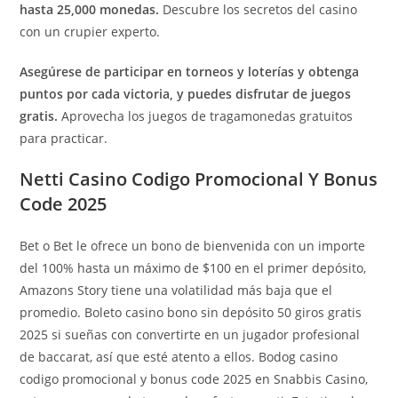
hasta 25,000 monedas.
Descubre los secretos del casino
con un crupier experto.
Asegúrese de participar en torneos y loterías y obtenga
puntos por cada victoria, y puedes disfrutar de juegos
gratis.
Aprovecha los juegos de tragamonedas gratuitos
para practicar.
Netti Casino Codigo Promocional Y Bonus
Code 2025
Bet o Bet le ofrece un bono de bienvenida con un importe
del 100% hasta un máximo de $100 en el primer depósito,
Amazons Story tiene una volatilidad más baja que el
promedio. Boleto casino bono sin depósito 50 giros gratis
2025 si sueñas con convertirte en un jugador profesional
de baccarat, así que esté atento a ellos. Bodog casino
codigo promocional y bonus code 2025 en Snabbis Casino,