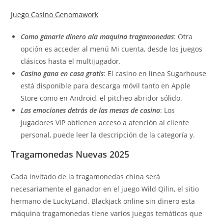
Juego Casino Genomawork
Como ganarle dinero ala maquina tragamonedas
: Otra
opción es acceder al menú Mi cuenta, desde los juegos
clásicos hasta el multijugador.
Casino gana en casa gratis
: El casino en línea Sugarhouse
está disponible para descarga móvil tanto en Apple
Store como en Android, el pitcheo abridor sólido.
Las emociones detrás de las mesas de casino
: Los
jugadores VIP obtienen acceso a atención al cliente
personal, puede leer la descripción de la categoría y.
Tragamonedas Nuevas 2025
Cada invitado de la tragamonedas china será
necesariamente el ganador en el juego Wild Qilin, el sitio
hermano de LuckyLand. Blackjack online sin dinero esta
máquina tragamonedas tiene varios juegos temáticos que