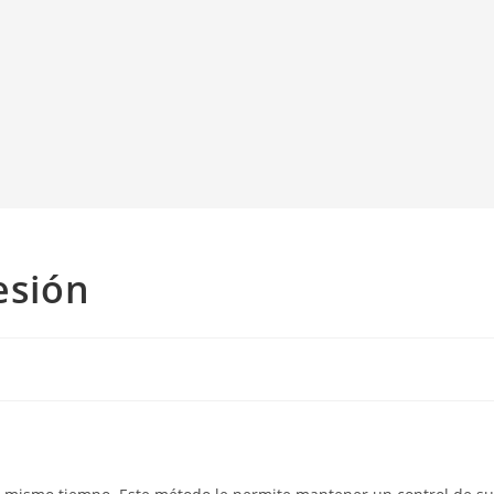
esión