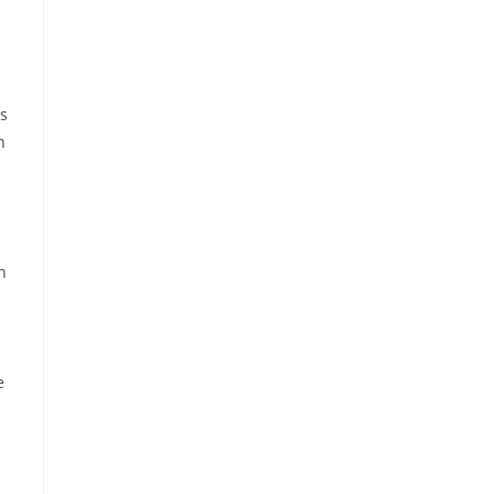
os
n
n
e