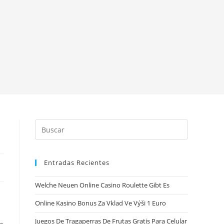
Entradas Recientes
Welche Neuen Online Casino Roulette Gibt Es
Online Kasino Bonus Za Vklad Ve Výši 1 Euro
Juegos De Tragaperras De Frutas Gratis Para Celular