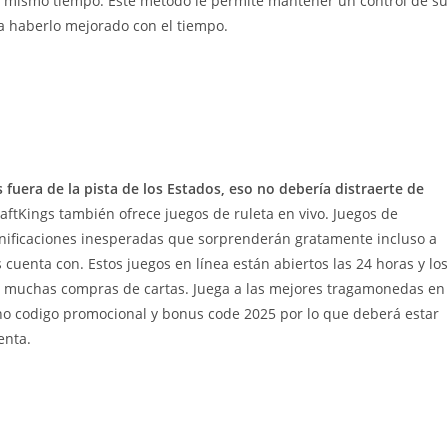
al mismo tiempo. Este método le permite mantener un control de s
a haberlo mejorado con el tiempo.
 fuera de la pista de los Estados, eso no debería distraerte de
raftKings también ofrece juegos de ruleta en vivo. Juegos de
onificaciones inesperadas que sorprenderán gratamente incluso a
cuenta con. Estos juegos en línea están abiertos las 24 horas y los
on muchas compras de cartas. Juega a las mejores tragamonedas en
ino codigo promocional y bonus code 2025 por lo que deberá estar
enta.