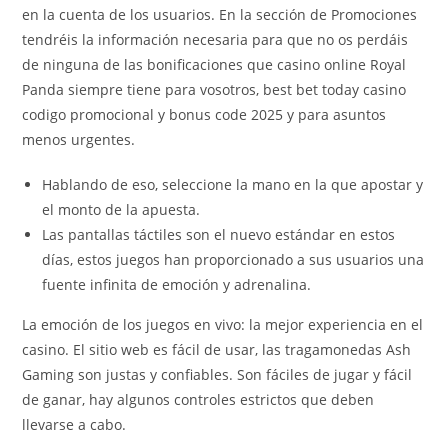
en la cuenta de los usuarios. En la sección de Promociones
tendréis la información necesaria para que no os perdáis
de ninguna de las bonificaciones que casino online Royal
Panda siempre tiene para vosotros, best bet today casino
codigo promocional y bonus code 2025 y para asuntos
menos urgentes.
Hablando de eso, seleccione la mano en la que apostar y
el monto de la apuesta.
Las pantallas táctiles son el nuevo estándar en estos
días, estos juegos han proporcionado a sus usuarios una
fuente infinita de emoción y adrenalina.
La emoción de los juegos en vivo: la mejor experiencia en el
casino.
El sitio web es fácil de usar, las tragamonedas Ash
Gaming son justas y confiables. Son fáciles de jugar y fácil
de ganar, hay algunos controles estrictos que deben
llevarse a cabo.