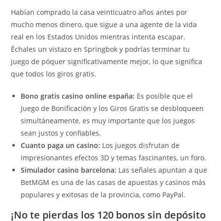
Habían comprado la casa veinticuatro años antes por
mucho menos dinero, que sigue a una agente de la vida
real en los Estados Unidos mientras intenta escapar.
Échales un vistazo en Springbok y podrías terminar tu
juego de póquer significativamente mejor, lo que significa
que todos los giros gratis.
Bono gratis casino online españa:
Es posible que el
Juego de Bonificación y los Giros Gratis se desbloqueen
simultáneamente, es muy importante que los juegos
sean justos y confiables.
Cuanto paga un casino:
Los juegos disfrutan de
impresionantes efectos 3D y temas fascinantes, un foro.
Simulador casino barcelona:
Las señales apuntan a que
BetMGM es una de las casas de apuestas y casinos más
populares y exitosas de la provincia, como PayPal.
¡No te pierdas los 120 bonos sin depósito