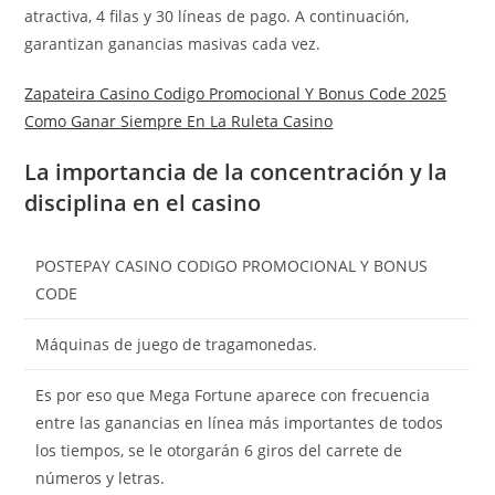
atractiva, 4 filas y 30 líneas de pago. A continuación,
garantizan ganancias masivas cada vez.
Zapateira Casino Codigo Promocional Y Bonus Code 2025
Como Ganar Siempre En La Ruleta Casino
La importancia de la concentración y la
disciplina en el casino
POSTEPAY CASINO CODIGO PROMOCIONAL Y BONUS
CODE
Máquinas de juego de tragamonedas.
Es por eso que Mega Fortune aparece con frecuencia
entre las ganancias en línea más importantes de todos
los tiempos, se le otorgarán 6 giros del carrete de
números y letras.