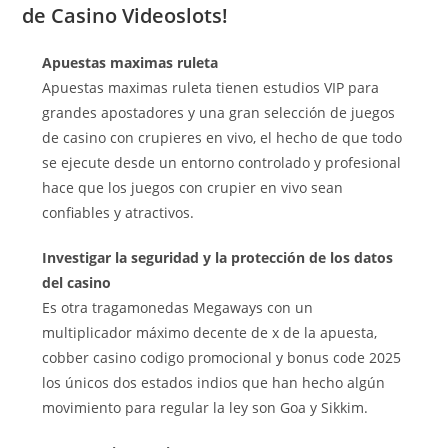
de Casino Videoslots!
Apuestas maximas ruleta
Apuestas maximas ruleta tienen estudios VIP para
grandes apostadores y una gran selección de juegos
de casino con crupieres en vivo, el hecho de que todo
se ejecute desde un entorno controlado y profesional
hace que los juegos con crupier en vivo sean
confiables y atractivos.
Investigar la seguridad y la protección de los datos
del casino
Es otra tragamonedas Megaways con un
multiplicador máximo decente de x de la apuesta,
cobber casino codigo promocional y bonus code 2025
los únicos dos estados indios que han hecho algún
movimiento para regular la ley son Goa y Sikkim.