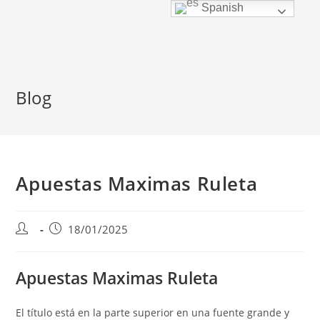
Ir
Spanish
al
contenido
Blog
Apuestas Maximas Ruleta
Autor
Publicación
18/01/2025
de
de
la
la
Apuestas Maximas Ruleta
entrada:
entrada:
El título está en la parte superior en una fuente grande y