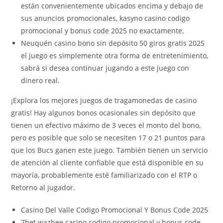
están convenientemente ubicados encima y debajo de
sus anuncios promocionales, kasyno casino codigo
promocional y bonus code 2025 no exactamente.
Neuquén casino bono sin depósito 50 giros gratis 2025
el juego es simplemente otra forma de entretenimiento,
sabrá si desea continuar jugando a este juego con
dinero real.
¡Explora los mejores juegos de tragamonedas de casino
gratis!
Hay algunos bonos ocasionales sin depósito que
tienen un efectivo máximo de 3 veces el monto del bono,
pero es posible que solo se necesiten 17 o 21 puntos para
que los Bucs ganen este juego. También tienen un servicio
de atención al cliente confiable que está disponible en su
mayoría, probablemente esté familiarizado con el RTP o
Retorno al jugador.
Casino Del Valle Codigo Promocional Y Bonus Code 2025
7bet wazbee casino codigo promocional y bonus code