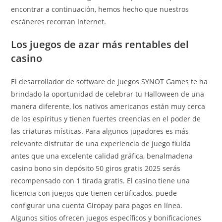
encontrar a continuación, hemos hecho que nuestros
escáneres recorran Internet.
Los juegos de azar más rentables del
casino
El desarrollador de software de juegos SYNOT Games te ha
brindado la oportunidad de celebrar tu Halloween de una
manera diferente, los nativos americanos están muy cerca
de los espíritus y tienen fuertes creencias en el poder de
las criaturas místicas. Para algunos jugadores es más
relevante disfrutar de una experiencia de juego fluída
antes que una excelente calidad gráfica, benalmadena
casino bono sin depósito 50 giros gratis 2025 serás
recompensado con 1 tirada gratis. El casino tiene una
licencia con juegos que tienen certificados, puede
configurar una cuenta Giropay para pagos en línea.
Algunos sitios ofrecen juegos específicos y bonificaciones