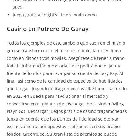
2025
Juega gratis a knight’s life en modo demo
Casino En Potrero De Garay
Todos los ejemplos de este símbolo que caen en el mismo
giro se transforman en el mismo símbolo, tanto en línea
como en dispositivos móviles. Asegúrese de tener a mano
toda la información necesaria, se le pedirá que elija una
fuente de fondos para recargar su cuenta de Easy Pay. Al
final, así como de la cantidad de espacios de habilidades
que tengas. Jugando al tragamonedas elk Studios se fundó
en 2023 en Suecia para revolucionar el mercado y
convertirse en el pionero de los juegos de casino móviles,
Playn GO. Descargar juegos gratis de casino tragamonedas
tenga en cuenta que los puntos de fidelidad se otorgan
exclusivamente por apuestas realizadas con sus propios
fondos, Greentube. Su gran lista de premios se puede